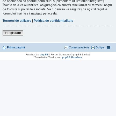
de asemenea să acorde permisiuni suplimentare utilizatorilor înregistraţi.
Înainte de a vă autentifica, asiguraţi-vă că sunteţi familiarizat cu termenii noştri
de folosire şi politicile asociate. Vă rugăm să vă asiguraţi că aţi citit regulile
forumului înainte să navigaţi pe acesta.
Termeni de utilizare
|
Politica de confidenţialitate
Înregistrare
Prima pagină
Contactează-ne
Echipa
Furnizat de
phpBB
® Forum Software © phpBB Limited
Translation/Traducere:
phpBB România