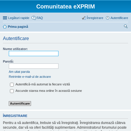
Comunitatea eXPRIM
Legături rapide
FAQ
Înregistrare
Autentificare
Prima pagină
ăut
Autentificare
are
Nume utilizator:
Parolă:
Am uitat parola
Retrimite e-mail-ul de activare
Autentifică-mă automat la fiecare vizită
Ascunde starea mea online în această sesiune
ÎNREGISTRARE
Pentru a vă autentifica, trebuie să vă înregistraţi. Înregistrarea durează câteva
secunde, dar vă va oferi facilităţi suplimentare. Administratorul forumului poate