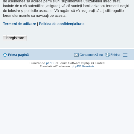
de asemenea să acorde permisiuni suplimentare utilizatorilor înregistraţi.
Înainte de a vă autentifica, asiguraţi-vă că sunteţi familiarizat cu termenii noştri
de folosire şi politicile asociate. Vă rugăm să vă asiguraţi că aţi citit regulile
forumului înainte să navigaţi pe acesta.
Termeni de utilizare
|
Politica de confidenţialitate
Înregistrare
Prima pagină
Contactează-ne
Echipa
Furnizat de
phpBB
® Forum Software © phpBB Limited
Translation/Traducere:
phpBB România