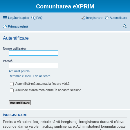
Comunitatea eXPRIM
Legături rapide
FAQ
Înregistrare
Autentificare
Prima pagină
ăut
Autentificare
are
Nume utilizator:
Parolă:
Am uitat parola
Retrimite e-mail-ul de activare
Autentifică-mă automat la fiecare vizită
Ascunde starea mea online în această sesiune
ÎNREGISTRARE
Pentru a vă autentifica, trebuie să vă înregistraţi. Înregistrarea durează câteva
secunde, dar vă va oferi facilităţi suplimentare. Administratorul forumului poate