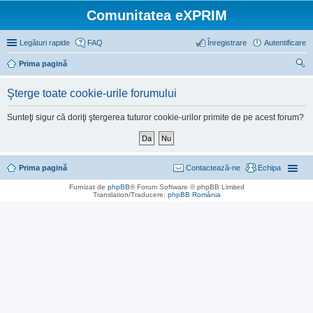
Comunitatea eXPRIM
Legături rapide
FAQ
Înregistrare
Autentificare
Prima pagină
ăut
Şterge toate cookie-urile forumului
are
Sunteţi sigur că doriţi ştergerea tuturor cookie-urilor primite de pe acest forum?
Prima pagină
Contactează-ne
Echipa
Furnizat de
phpBB
® Forum Software © phpBB Limited
Translation/Traducere:
phpBB România