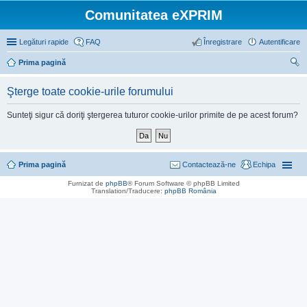
Comunitatea eXPRIM
Legături rapide
FAQ
Înregistrare
Autentificare
Prima pagină
ăut
Şterge toate cookie-urile forumului
are
Sunteţi sigur că doriţi ştergerea tuturor cookie-urilor primite de pe acest forum?
Prima pagină
Contactează-ne
Echipa
Furnizat de
phpBB
® Forum Software © phpBB Limited
Translation/Traducere:
phpBB România