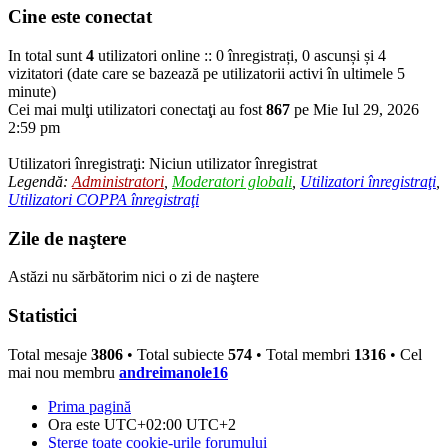
Cine este conectat
In total sunt
4
utilizatori online :: 0 înregistrați, 0 ascunși și 4
vizitatori (date care se bazează pe utilizatorii activi în ultimele 5
minute)
Cei mai mulţi utilizatori conectaţi au fost
867
pe Mie Iul 29, 2026
2:59 pm
Utilizatori înregistraţi: Niciun utilizator înregistrat
Legendă:
Administratori
,
Moderatori globali
,
Utilizatori înregistraţi
,
Utilizatori COPPA înregistraţi
Zile de naştere
Astăzi nu sărbătorim nici o zi de naştere
Statistici
Total mesaje
3806
• Total subiecte
574
• Total membri
1316
• Cel
mai nou membru
andreimanole16
Prima pagină
Ora este UTC+02:00 UTC+2
Şterge toate cookie-urile forumului