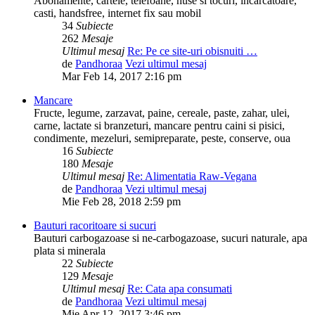
Abonamente, cartele, telefoane, huse si tocuri, incarcatoare,
casti, handsfree, internet fix sau mobil
34
Subiecte
262
Mesaje
Ultimul mesaj
Re: Pe ce site-uri obisnuiti …
de
Pandhoraa
Vezi ultimul mesaj
Mar Feb 14, 2017 2:16 pm
Mancare
Fructe, legume, zarzavat, paine, cereale, paste, zahar, ulei,
carne, lactate si branzeturi, mancare pentru caini si pisici,
condimente, mezeluri, semipreparate, peste, conserve, oua
16
Subiecte
180
Mesaje
Ultimul mesaj
Re: Alimentatia Raw-Vegana
de
Pandhoraa
Vezi ultimul mesaj
Mie Feb 28, 2018 2:59 pm
Bauturi racoritoare si sucuri
Bauturi carbogazoase si ne-carbogazoase, sucuri naturale, apa
plata si minerala
22
Subiecte
129
Mesaje
Ultimul mesaj
Re: Cata apa consumati
de
Pandhoraa
Vezi ultimul mesaj
Mie Apr 12, 2017 3:46 pm