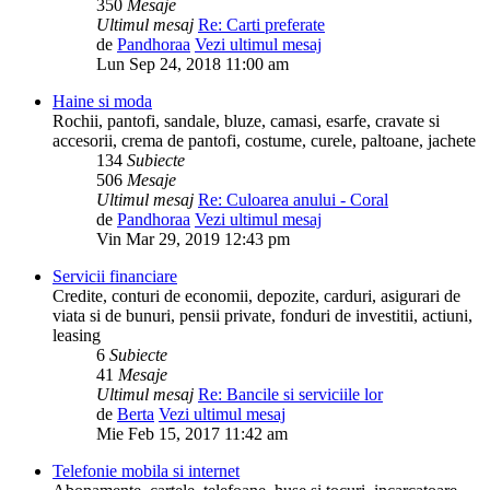
350
Mesaje
Ultimul mesaj
Re: Carti preferate
de
Pandhoraa
Vezi ultimul mesaj
Lun Sep 24, 2018 11:00 am
Haine si moda
Rochii, pantofi, sandale, bluze, camasi, esarfe, cravate si
accesorii, crema de pantofi, costume, curele, paltoane, jachete
134
Subiecte
506
Mesaje
Ultimul mesaj
Re: Culoarea anului - Coral
de
Pandhoraa
Vezi ultimul mesaj
Vin Mar 29, 2019 12:43 pm
Servicii financiare
Credite, conturi de economii, depozite, carduri, asigurari de
viata si de bunuri, pensii private, fonduri de investitii, actiuni,
leasing
6
Subiecte
41
Mesaje
Ultimul mesaj
Re: Bancile si serviciile lor
de
Berta
Vezi ultimul mesaj
Mie Feb 15, 2017 11:42 am
Telefonie mobila si internet