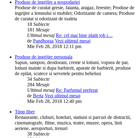
Produse de ingrijire a gospodariei
Produse de curatat gresie, faianta, aragaz, ferestre; Produse de
ingrijire a lemnului si mobilei; Odorizante de camera; Produse
de curatat si odorizant de toaleta
18
Subiecte
181
Mesaje
Ultimul mesaj
Re: cel mai bine platit job i…
de
Pandhoraa
Vezi ultimul mesaj
Mie Feb 28, 2018 12:11 pm
Produse de ingrijire personala
Sapun, sampon, deodorant, creme si lotiuni, vopsea de par,
lotiuni inainte si dupa barbierit, aparate de barbierit, produse
de epilat, scutece si servetele pentru bebelusi
34
Subiecte
284
Mesaje
Ultimul mesaj
Re: Parfumul preferat
de
Berta
Vezi ultimul mesaj
Mie Feb 28, 2018 12:40 pm
Timp liber
Restaurante, cluburi, hoteluri, statiuni si parcuri de distractii,
cinematografe, filme, muzica, teatre, muzee, opera, linii
aeriene, aeroporturi, trenuri
38
Subiecte