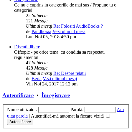
Ce nu e cuprins in categoriile de mai sus / Propune tu o
categorie!
22
Subiecte
121
Mesaje
Ultimul mesaj
Re: Folositi AudioBooks ?
de
Pandhoraa
Vezi ultimul mesaj
Lun Noi 05, 2018 4:50 pm
Discutii libere
Offtopic - pe orice tema, cu conditia sa respectati
regulamentul
47
Subiecte
428
Mesaje
Ultimul mesaj
Re: Despre relatii
de
Berta
Vezi ultimul mesaj
Vin Noi 24, 2017 12:12 pm
Autentificare
•
Înregistrare
Nume utilizator:
Parolă:
Am
uitat parola
|
Autentifică-mă automat la fiecare vizită