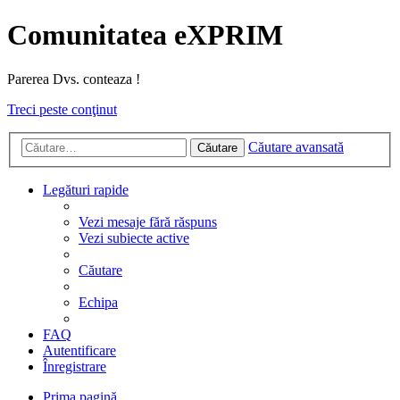
Comunitatea eXPRIM
Parerea Dvs. conteaza !
Treci peste conţinut
Căutare avansată
Căutare
Legături rapide
Vezi mesaje fără răspuns
Vezi subiecte active
Căutare
Echipa
FAQ
Autentificare
Înregistrare
Prima pagină