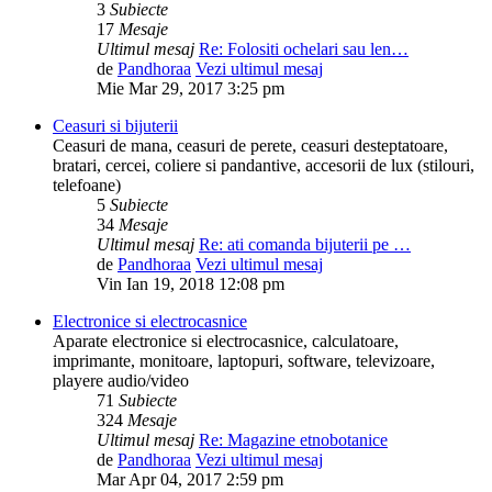
3
Subiecte
17
Mesaje
Ultimul mesaj
Re: Folositi ochelari sau len…
de
Pandhoraa
Vezi ultimul mesaj
Mie Mar 29, 2017 3:25 pm
Ceasuri si bijuterii
Ceasuri de mana, ceasuri de perete, ceasuri desteptatoare,
bratari, cercei, coliere si pandantive, accesorii de lux (stilouri,
telefoane)
5
Subiecte
34
Mesaje
Ultimul mesaj
Re: ati comanda bijuterii pe …
de
Pandhoraa
Vezi ultimul mesaj
Vin Ian 19, 2018 12:08 pm
Electronice si electrocasnice
Aparate electronice si electrocasnice, calculatoare,
imprimante, monitoare, laptopuri, software, televizoare,
playere audio/video
71
Subiecte
324
Mesaje
Ultimul mesaj
Re: Magazine etnobotanice
de
Pandhoraa
Vezi ultimul mesaj
Mar Apr 04, 2017 2:59 pm