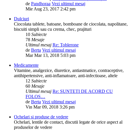
de
Pandhoraa
Vezi ultimul mesaj
Mie Aug 23, 2017 2:42 pm
Dulciuri
Ciocolata tablete, batoane, bomboane de ciocolata, napolitane,
biscuiti simpli sau cu crema, chec, prajituri
10
Subiecte
78
Mesaje
Ultimul mesaj
Re: Toblerone
de
Berta
Vezi ultimul mesaj
Mar Mar 13, 2018 5:03 pm
Medicamente
Vitamine, analgezice, diuretice, antiastmatice, contraceptive,
antihipertensive, anti-inflamatoare, anti-infectioase, altele
12
Subiecte
60
Mesaje
Ultimul mesaj
Re: SUNTETI DE ACORD CU
FOLOS…
de
Berta
Vezi ultimul mesaj
Vin Mar 09, 2018 3:26 pm
Ochelari si produse de vedere
Ochelari, lentile de contact, discutii legate de orice aspect al
produselor de vedere