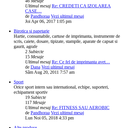
46
Mesaje
Ultimul mesaj
Re: CREDETI CA IZOLAREA
CASE…
de
Pandhoraa
Vezi ultimul mesaj
Joi Apr 06, 2017 1:05 pm
Birotica si papetarie
Hartie, consumabile, cartuse de imprimanta, instrumente de
scris, caiete, dosare, tipizate, stampile, aparate de capsat si
gaurit, agrafe
2
Subiecte
15
Mesaje
Ultimul mesaj
Re: Ce fel de imprimanta avet…
de
Dana
Vezi ultimul mesaj
Sâm Aug 20, 2011 7:57 am
Sport
Orice sport intern sau international, echipe, suporteri,
echipament sportiv
19
Subiecte
117
Mesaje
Ultimul mesaj
Re: FITNESS SAU AEROBIC
de
Pandhoraa
Vezi ultimul mesaj
Lun Noi 05, 2018 4:33 pm
Alte produse