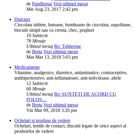
de
Pandhoraa
Vezi ultimul mesaj
Mie Aug 23, 2017 2:42 pm
Dulciuri
Ciocolata tablete, batoane, bomboane de ciocolata, napolitane,
biscuiti simpli sau cu crema, chec, prajituri
10
Subiecte
78
Mesaje
Ultimul mesaj
Re: Toblerone
de
Berta
Vezi ultimul mesaj
Mar Mar 13, 2018 5:03 pm
Medicamente
Vitamine, analgezice, diuretice, antiastmatice, contraceptive,
antihipertensive, anti-inflamatoare, anti-infectioase, altele
12
Subiecte
60
Mesaje
Ultimul mesaj
Re: SUNTETI DE ACORD CU
FOLOS…
de
Berta
Vezi ultimul mesaj
Vin Mar 09, 2018 3:26 pm
Ochelari si produse de vedere
Ochelari, lentile de contact, discutii legate de orice aspect al
produselor de vedere