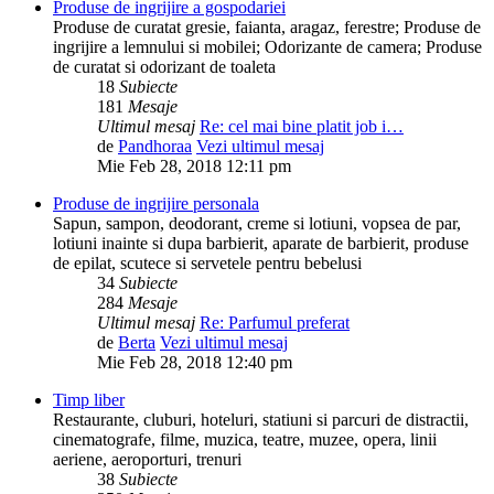
Produse de ingrijire a gospodariei
Produse de curatat gresie, faianta, aragaz, ferestre; Produse de
ingrijire a lemnului si mobilei; Odorizante de camera; Produse
de curatat si odorizant de toaleta
18
Subiecte
181
Mesaje
Ultimul mesaj
Re: cel mai bine platit job i…
de
Pandhoraa
Vezi ultimul mesaj
Mie Feb 28, 2018 12:11 pm
Produse de ingrijire personala
Sapun, sampon, deodorant, creme si lotiuni, vopsea de par,
lotiuni inainte si dupa barbierit, aparate de barbierit, produse
de epilat, scutece si servetele pentru bebelusi
34
Subiecte
284
Mesaje
Ultimul mesaj
Re: Parfumul preferat
de
Berta
Vezi ultimul mesaj
Mie Feb 28, 2018 12:40 pm
Timp liber
Restaurante, cluburi, hoteluri, statiuni si parcuri de distractii,
cinematografe, filme, muzica, teatre, muzee, opera, linii
aeriene, aeroporturi, trenuri
38
Subiecte