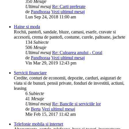
350
Mesaje
Ultimul mesaj
Re: Carti preferate
de
Pandhoraa
Vezi ultimul mesaj
Lun Sep 24, 2018 11:00 am
Haine si moda
Rochii, pantofi, sandale, bluze, camasi, esarfe, cravate si
accesorii, crema de pantofi, costume, curele, paltoane, jachete
134
Subiecte
506
Mesaje
Ultimul mesaj
Re: Culoarea anului - Coral
de
Pandhoraa
Vezi ultimul mesaj
Vin Mar 29, 2019 12:43 pm
Servicii financiare
Credite, conturi de economii, depozite, carduri, asigurari de
viata si de bunuri, pensii private, fonduri de investitii, actiuni,
leasing
6
Subiecte
41
Mesaje
Ultimul mesaj
Re: Bancile si serviciile lor
de
Berta
Vezi ultimul mesaj
Mie Feb 15, 2017 11:42 am
Telefonie mobila si internet