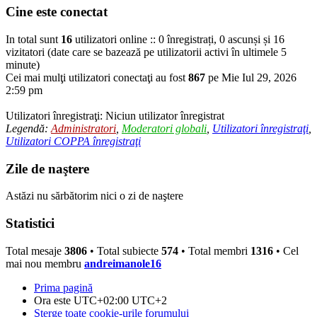
Cine este conectat
In total sunt
16
utilizatori online :: 0 înregistrați, 0 ascunși și 16
vizitatori (date care se bazează pe utilizatorii activi în ultimele 5
minute)
Cei mai mulţi utilizatori conectaţi au fost
867
pe Mie Iul 29, 2026
2:59 pm
Utilizatori înregistraţi: Niciun utilizator înregistrat
Legendă:
Administratori
,
Moderatori globali
,
Utilizatori înregistraţi
,
Utilizatori COPPA înregistraţi
Zile de naştere
Astăzi nu sărbătorim nici o zi de naştere
Statistici
Total mesaje
3806
• Total subiecte
574
• Total membri
1316
• Cel
mai nou membru
andreimanole16
Prima pagină
Ora este UTC+02:00 UTC+2
Şterge toate cookie-urile forumului