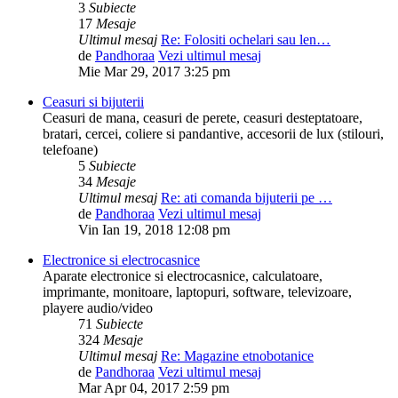
3
Subiecte
17
Mesaje
Ultimul mesaj
Re: Folositi ochelari sau len…
de
Pandhoraa
Vezi ultimul mesaj
Mie Mar 29, 2017 3:25 pm
Ceasuri si bijuterii
Ceasuri de mana, ceasuri de perete, ceasuri desteptatoare,
bratari, cercei, coliere si pandantive, accesorii de lux (stilouri,
telefoane)
5
Subiecte
34
Mesaje
Ultimul mesaj
Re: ati comanda bijuterii pe …
de
Pandhoraa
Vezi ultimul mesaj
Vin Ian 19, 2018 12:08 pm
Electronice si electrocasnice
Aparate electronice si electrocasnice, calculatoare,
imprimante, monitoare, laptopuri, software, televizoare,
playere audio/video
71
Subiecte
324
Mesaje
Ultimul mesaj
Re: Magazine etnobotanice
de
Pandhoraa
Vezi ultimul mesaj
Mar Apr 04, 2017 2:59 pm