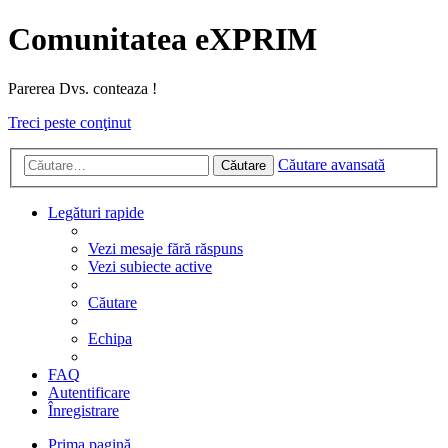
Comunitatea eXPRIM
Parerea Dvs. conteaza !
Treci peste conţinut
Căutare avansată
Căutare
Legături rapide
Vezi mesaje fără răspuns
Vezi subiecte active
Căutare
Echipa
FAQ
Autentificare
Înregistrare
Prima pagină