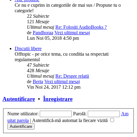
Ce nu e cuprins in categoriile de mai sus / Propune tu o
categorie!
22
Subiecte
121
Mesaje
Ultimul mesaj
Re: Folositi AudioBooks ?
de
Pandhoraa
Vezi ultimul mesaj
Lun Noi 05, 2018 4:50 pm
Discutii libere
Offtopic - pe orice tema, cu conditia sa respectati
regulamentul
47
Subiecte
428
Mesaje
Ultimul mesaj
Re: Despre relatii
de
Berta
Vezi ultimul mesaj
Vin Noi 24, 2017 12:12 pm
Autentificare
•
Înregistrare
Nume utilizator:
Parolă:
Am
uitat parola
|
Autentifică-mă automat la fiecare vizită