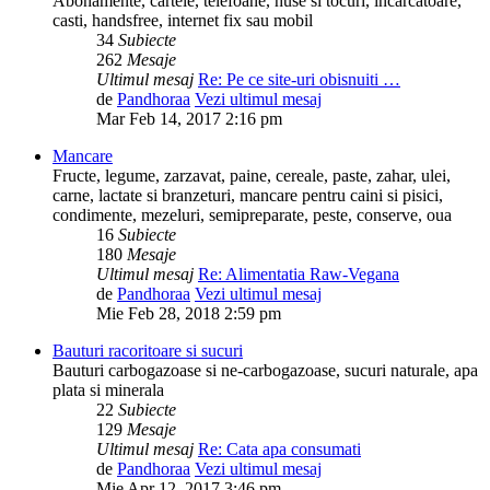
Abonamente, cartele, telefoane, huse si tocuri, incarcatoare,
casti, handsfree, internet fix sau mobil
34
Subiecte
262
Mesaje
Ultimul mesaj
Re: Pe ce site-uri obisnuiti …
de
Pandhoraa
Vezi ultimul mesaj
Mar Feb 14, 2017 2:16 pm
Mancare
Fructe, legume, zarzavat, paine, cereale, paste, zahar, ulei,
carne, lactate si branzeturi, mancare pentru caini si pisici,
condimente, mezeluri, semipreparate, peste, conserve, oua
16
Subiecte
180
Mesaje
Ultimul mesaj
Re: Alimentatia Raw-Vegana
de
Pandhoraa
Vezi ultimul mesaj
Mie Feb 28, 2018 2:59 pm
Bauturi racoritoare si sucuri
Bauturi carbogazoase si ne-carbogazoase, sucuri naturale, apa
plata si minerala
22
Subiecte
129
Mesaje
Ultimul mesaj
Re: Cata apa consumati
de
Pandhoraa
Vezi ultimul mesaj
Mie Apr 12, 2017 3:46 pm