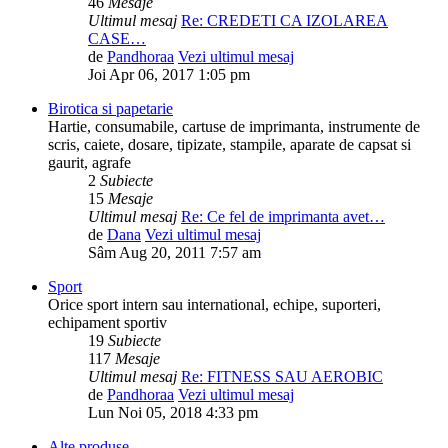
46
Mesaje
Ultimul mesaj
Re: CREDETI CA IZOLAREA
CASE…
de
Pandhoraa
Vezi ultimul mesaj
Joi Apr 06, 2017 1:05 pm
Birotica si papetarie
Hartie, consumabile, cartuse de imprimanta, instrumente de
scris, caiete, dosare, tipizate, stampile, aparate de capsat si
gaurit, agrafe
2
Subiecte
15
Mesaje
Ultimul mesaj
Re: Ce fel de imprimanta avet…
de
Dana
Vezi ultimul mesaj
Sâm Aug 20, 2011 7:57 am
Sport
Orice sport intern sau international, echipe, suporteri,
echipament sportiv
19
Subiecte
117
Mesaje
Ultimul mesaj
Re: FITNESS SAU AEROBIC
de
Pandhoraa
Vezi ultimul mesaj
Lun Noi 05, 2018 4:33 pm
Alte produse