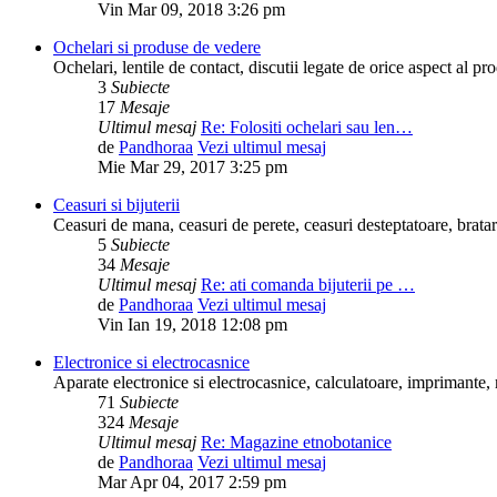
Vin Mar 09, 2018 3:26 pm
Ochelari si produse de vedere
Ochelari, lentile de contact, discutii legate de orice aspect al p
3
Subiecte
17
Mesaje
Ultimul mesaj
Re: Folositi ochelari sau len…
de
Pandhoraa
Vezi ultimul mesaj
Mie Mar 29, 2017 3:25 pm
Ceasuri si bijuterii
Ceasuri de mana, ceasuri de perete, ceasuri desteptatoare, bratari,
5
Subiecte
34
Mesaje
Ultimul mesaj
Re: ati comanda bijuterii pe …
de
Pandhoraa
Vezi ultimul mesaj
Vin Ian 19, 2018 12:08 pm
Electronice si electrocasnice
Aparate electronice si electrocasnice, calculatoare, imprimante,
71
Subiecte
324
Mesaje
Ultimul mesaj
Re: Magazine etnobotanice
de
Pandhoraa
Vezi ultimul mesaj
Mar Apr 04, 2017 2:59 pm