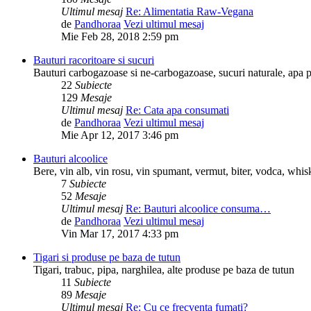
Ultimul mesaj
Re: Alimentatia Raw-Vegana
de
Pandhoraa
Vezi ultimul mesaj
Mie Feb 28, 2018 2:59 pm
Bauturi racoritoare si sucuri
Bauturi carbogazoase si ne-carbogazoase, sucuri naturale, apa p
22
Subiecte
129
Mesaje
Ultimul mesaj
Re: Cata apa consumati
de
Pandhoraa
Vezi ultimul mesaj
Mie Apr 12, 2017 3:46 pm
Bauturi alcoolice
Bere, vin alb, vin rosu, vin spumant, vermut, biter, vodca, whisky
7
Subiecte
52
Mesaje
Ultimul mesaj
Re: Bauturi alcoolice consuma…
de
Pandhoraa
Vezi ultimul mesaj
Vin Mar 17, 2017 4:33 pm
Tigari si produse pe baza de tutun
Tigari, trabuc, pipa, narghilea, alte produse pe baza de tutun
11
Subiecte
89
Mesaje
Ultimul mesaj
Re: Cu ce frecventa fumati?