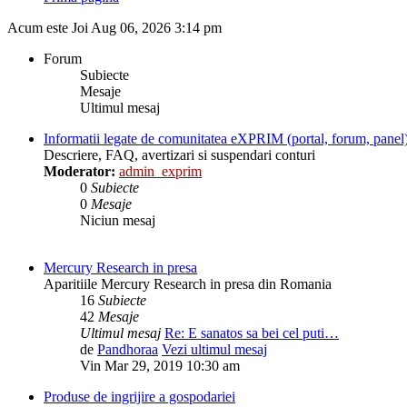
Acum este Joi Aug 06, 2026 3:14 pm
Forum
Subiecte
Mesaje
Ultimul mesaj
Informatii legate de comunitatea eXPRIM (portal, forum, panel
Descriere, FAQ, avertizari si suspendari conturi
Moderator:
admin_exprim
0
Subiecte
0
Mesaje
Niciun mesaj
Mercury Research in presa
Aparitiile Mercury Research in presa din Romania
16
Subiecte
42
Mesaje
Ultimul mesaj
Re: E sanatos sa bei cel puti…
de
Pandhoraa
Vezi ultimul mesaj
Vin Mar 29, 2019 10:30 am
Produse de ingrijire a gospodariei