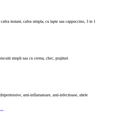
cafea instant, cafea simpla, cu lapte sau cappuccino, 3 in 1
scuiti simpli sau cu crema, chec, prajituri
hipertensive, anti-inflamatoare, anti-infectioase, altele
S…