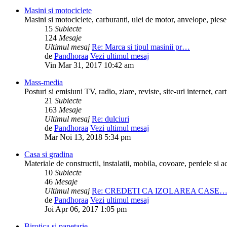
Masini si motociclete
Masini si motociclete, carburanti, ulei de motor, anvelope, piese
15
Subiecte
124
Mesaje
Ultimul mesaj
Re: Marca si tipul masinii pr…
de
Pandhoraa
Vezi ultimul mesaj
Vin Mar 31, 2017 10:42 am
Mass-media
Posturi si emisiuni TV, radio, ziare, reviste, site-uri internet, cart
21
Subiecte
163
Mesaje
Ultimul mesaj
Re: dulciuri
de
Pandhoraa
Vezi ultimul mesaj
Mar Noi 13, 2018 5:34 pm
Casa si gradina
Materiale de constructii, instalatii, mobila, covoare, perdele si a
10
Subiecte
46
Mesaje
Ultimul mesaj
Re: CREDETI CA IZOLAREA CASE
de
Pandhoraa
Vezi ultimul mesaj
Joi Apr 06, 2017 1:05 pm
Birotica si papetarie