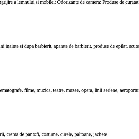
ingrijire a lemnului si mobilei; Odorizante de camera; Produse de curatat 
 inainte si dupa barbierit, aparate de barbierit, produse de epilat, scute
inematografe, filme, muzica, teatre, muzee, opera, linii aeriene, aeroportur
rii, crema de pantofi, costume, curele, paltoane, jachete