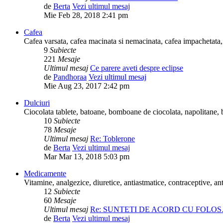
de
Berta
Vezi ultimul mesaj
Mie Feb 28, 2018 2:41 pm
Cafea
Cafea varsata, cafea macinata si nemacinata, cafea impachetata, 
9
Subiecte
221
Mesaje
Ultimul mesaj
Ce parere aveti despre eclipse
de
Pandhoraa
Vezi ultimul mesaj
Mie Aug 23, 2017 2:42 pm
Dulciuri
Ciocolata tablete, batoane, bomboane de ciocolata, napolitane, bi
10
Subiecte
78
Mesaje
Ultimul mesaj
Re: Toblerone
de
Berta
Vezi ultimul mesaj
Mar Mar 13, 2018 5:03 pm
Medicamente
Vitamine, analgezice, diuretice, antiastmatice, contraceptive, anti
12
Subiecte
60
Mesaje
Ultimul mesaj
Re: SUNTETI DE ACORD CU FOLO
de
Berta
Vezi ultimul mesaj