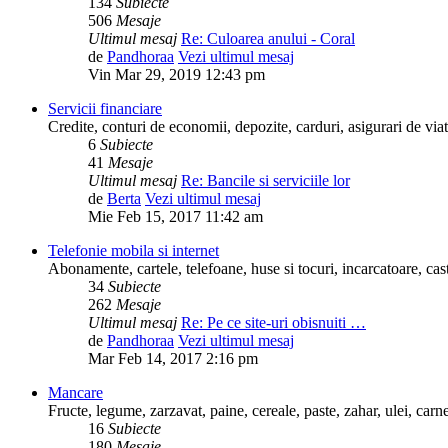
134
Subiecte
506
Mesaje
Ultimul mesaj
Re: Culoarea anului - Coral
de
Pandhoraa
Vezi ultimul mesaj
Vin Mar 29, 2019 12:43 pm
Servicii financiare
Credite, conturi de economii, depozite, carduri, asigurari de viata
6
Subiecte
41
Mesaje
Ultimul mesaj
Re: Bancile si serviciile lor
de
Berta
Vezi ultimul mesaj
Mie Feb 15, 2017 11:42 am
Telefonie mobila si internet
Abonamente, cartele, telefoane, huse si tocuri, incarcatoare, cast
34
Subiecte
262
Mesaje
Ultimul mesaj
Re: Pe ce site-uri obisnuiti …
de
Pandhoraa
Vezi ultimul mesaj
Mar Feb 14, 2017 2:16 pm
Mancare
Fructe, legume, zarzavat, paine, cereale, paste, zahar, ulei, carn
16
Subiecte
180
Mesaje