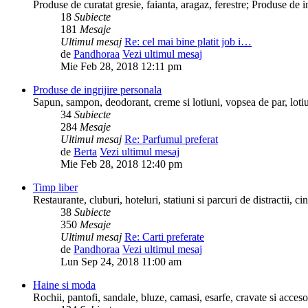
Produse de curatat gresie, faianta, aragaz, ferestre; Produse de 
18
Subiecte
181
Mesaje
Ultimul mesaj
Re: cel mai bine platit job i…
de
Pandhoraa
Vezi ultimul mesaj
Mie Feb 28, 2018 12:11 pm
Produse de ingrijire personala
Sapun, sampon, deodorant, creme si lotiuni, vopsea de par, lotiuni
34
Subiecte
284
Mesaje
Ultimul mesaj
Re: Parfumul preferat
de
Berta
Vezi ultimul mesaj
Mie Feb 28, 2018 12:40 pm
Timp liber
Restaurante, cluburi, hoteluri, statiuni si parcuri de distractii, c
38
Subiecte
350
Mesaje
Ultimul mesaj
Re: Carti preferate
de
Pandhoraa
Vezi ultimul mesaj
Lun Sep 24, 2018 11:00 am
Haine si moda
Rochii, pantofi, sandale, bluze, camasi, esarfe, cravate si acceso