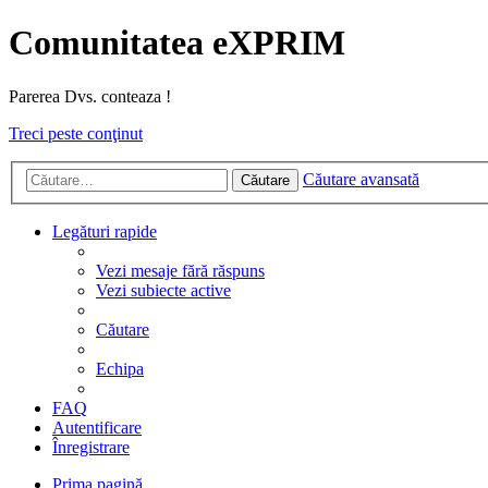
Comunitatea eXPRIM
Parerea Dvs. conteaza !
Treci peste conţinut
Căutare avansată
Căutare
Legături rapide
Vezi mesaje fără răspuns
Vezi subiecte active
Căutare
Echipa
FAQ
Autentificare
Înregistrare
Prima pagină